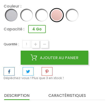
Couleur :
WATCH
WATCH
WATCH
WATCH
WATCH
GRIS
OR
ARGENT
OR
ARGENT
ROSE
/
BLANC
Capacité :
4 Go
Quantité :
AJOUTER AU PANIER
Dépêchez-vous ! Plus que
3
en stock !
DESCRIPTION
CARACTÉRISTIQUES