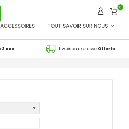
0
ACCESSOIRES
TOUT SAVOIR SUR NOUS
keyboard_arrow_down
à
2 ans
Livraison expresse
Offerte