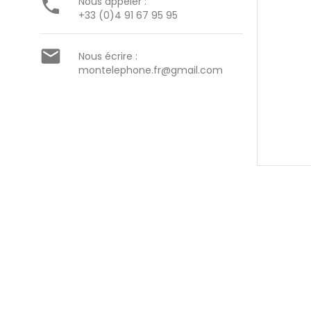

Nous appeler :
+33 (0)4 91 67 95 95

Nous écrire :
montelephone.fr@gmail.com