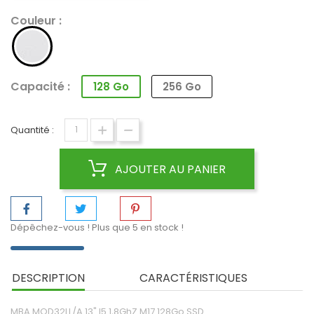
Couleur :
Argent
Capacité :
128 Go
256 Go
Quantité :
AJOUTER AU PANIER
Dépêchez-vous ! Plus que
5
en stock !
DESCRIPTION
CARACTÉRISTIQUES
MBA MQD32LL/A 13" I5 1,8GhZ M17 128Go SSD