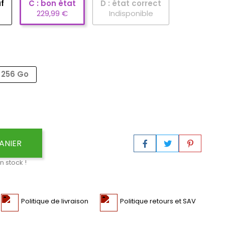
f
C : bon état
D : état correct
229,99 €
Indisponible
256 Go
ANIER
n stock !
Politique de livraison
Politique retours et SAV