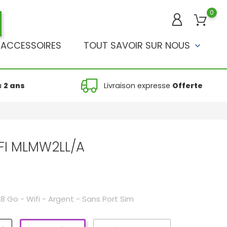
0
ACCESSOIRES
TOUT SAVOIR SUR NOUS
keyboard_arrow_down
à
2 ans
Livraison expresse
Offerte
IFI MLMW2LL/A
28 Go - Wifi - Argent - Sans Port Sim