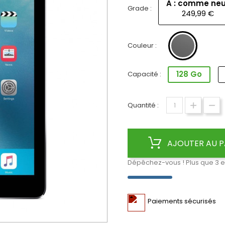
A : comme neu
Grade :
249,99 €
Gris
Couleur :
Sidéral
128 Go
Capacité :
Quantité :
AJOUTER AU P
Dépêchez-vous ! Plus que
3
e
Paiements sécurisés