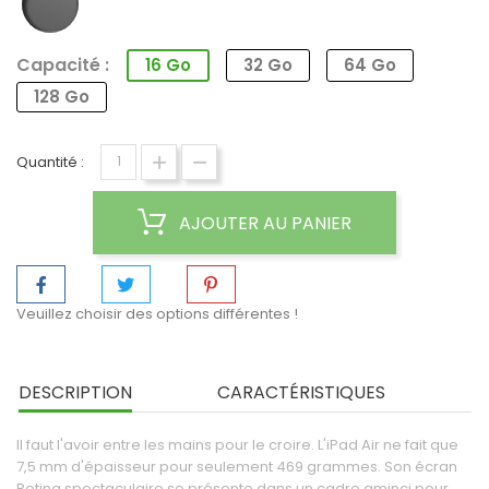
Sidéral
Capacité :
16 Go
32 Go
64 Go
128 Go
Quantité :
AJOUTER AU PANIER
Veuillez choisir des options différentes !
DESCRIPTION
CARACTÉRISTIQUES
Il faut l'avoir entre les mains pour le croire. L'iPad Air ne fait que
7,5 mm d'épaisseur pour seulement 469 grammes. Son écran
Retina spectaculaire se présente dans un cadre aminci pour