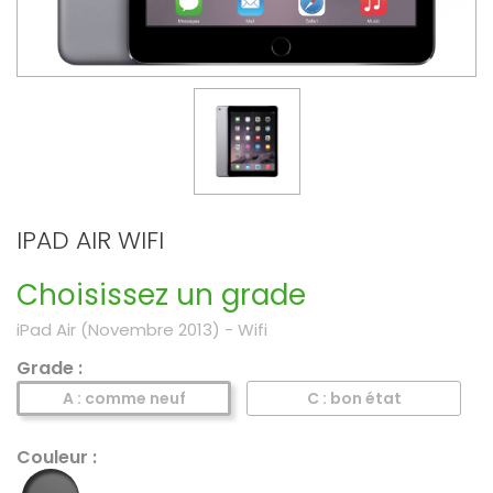
IPAD AIR WIFI
Choisissez un grade
iPad Air (Novembre 2013) - Wifi
Grade :
A : comme neuf
C : bon état
Couleur :
Gris