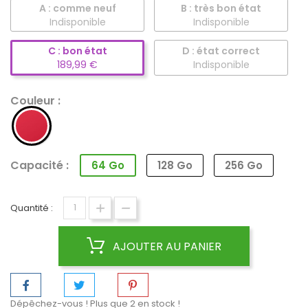
A : comme neuf
B : très bon état
Indisponible
Indisponible
C : bon état
D : état correct
189,99 €
Indisponible
Couleur :
Rouge
Capacité :
64 Go
128 Go
256 Go
Quantité :
AJOUTER AU PANIER
Dépêchez-vous ! Plus que
2
en stock !