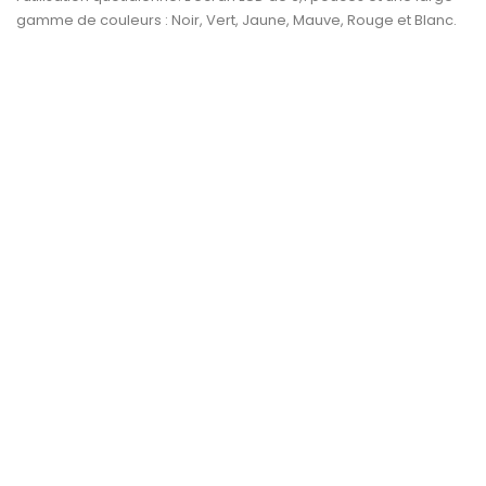
gamme de couleurs : Noir, Vert, Jaune, Mauve, Rouge et Blanc.
IPad Pro2 11"
MBA MQD32LL/A 13" I5