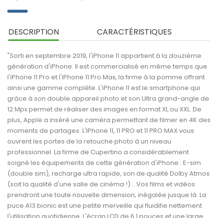
DESCRIPTION
CARACTÉRISTIQUES
"Sorti en septembre 2019, l'iPhone 11 appartient à la douzième
génération d'iPhone. Il est commercialisé en même temps que
l'iPhone 11 Pro et l'iPhone 11 Pro Max, la firme à la pomme offrant
ainsi une gamme complète. L'iPhone 11 est le smartphone qui
grâce à son double appareil photo et son Ultra grand-angle de
12 Mpx permet de réaliser des images en format XL ou XXL. De
plus, Apple a inséré une caméra permettant de filmer en 4K des
moments de partages. L'IPhone 11, 11 PRO et 11 PRO MAX vous
ouvrent les portes de la retouche photo à un niveau
professionnel. La firme de Cupertino a considérablement
soigné les équipements de cette génération d'iPhone : E-sim
(double sim), recharge ultra rapide, son de qualité Dolby Atmos
(soit la qualité d'une salle de cinéma !)... Vos films et vidéos
prendront une toute nouvelle dimension, inégalée jusque là. La
puce A13 bionic est une petite merveille qui fluidifie nettement
l'utilisation quotidienne. L'écran LCD de 6,1 pouces et une large